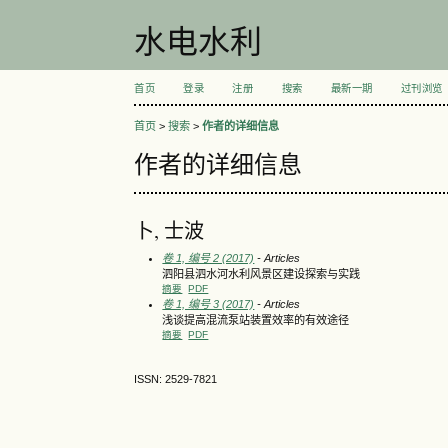
水电水利
首页
登录
注册
搜索
最新一期
过刊浏览
首页
>
搜索
>
作者的详细信息
作者的详细信息
卜, 士波
卷 1, 编号 2 (2017)
- Articles
泗阳县泗水河水利风景区建设探索与实践
摘要
PDF
卷 1, 编号 3 (2017)
- Articles
浅谈提高混流泵站装置效率的有效途径
摘要
PDF
ISSN: 2529-7821